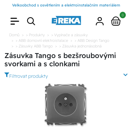
Velkoobchod s osvětlením a elektroinstalačním materiálem
0
Domů
> Produkty
> Vypínače a zásuvky
> ABB domovní elektroistalace
> ABB Design Tango
> Zásuvky ABB Tango
> Zásuvka jednonásobná
Zásuvka Tango s bezšroubovými
svorkami a s clonkami
Filtrovat produkty