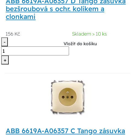
ABB 6619A-A06357 D Tango zásuvka
bezšroubová s ochr. kolíkem a
clonkami
156 Kč
Skladem > 10 ks
-
Vložit do košíku
+
ABB 6619A-A06357 C Tango zásuvka