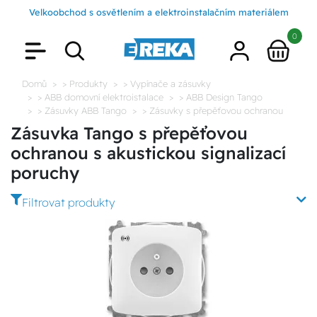
Velkoobchod s osvětlením a elektroinstalačním materiálem
0
Domů
> Produkty
> Vypínače a zásuvky
> ABB domovní elektroistalace
> ABB Design Tango
> Zásuvky ABB Tango
> Zásuvky s přepěťovou ochranou
Zásuvka Tango s přepěťovou
ochranou s akustickou signalizací
poruchy
Filtrovat produkty